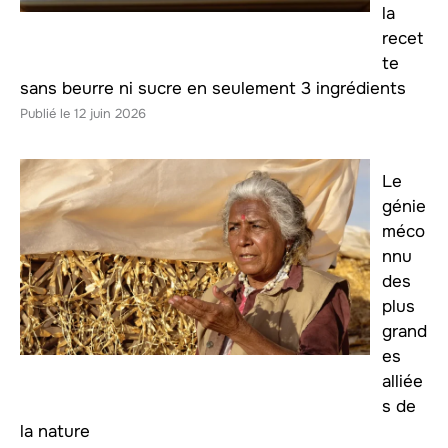
la
recet
te
sans beurre ni sucre en seulement 3 ingrédients
12 juin 2026
Le
génie
méco
nnu
des
plus
grand
es
alliée
s de
la nature