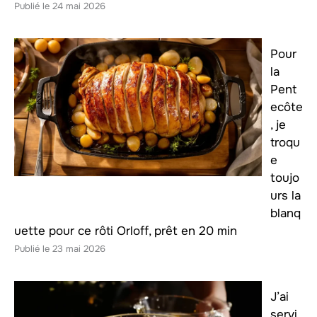
24 mai 2026
Pour
la
Pent
ecôte
, je
troqu
e
toujo
urs la
blanq
uette pour ce rôti Orloff, prêt en 20 min
23 mai 2026
J’ai
servi