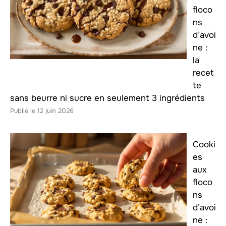
floco
ns
d’avoi
ne :
la
recet
te
sans beurre ni sucre en seulement 3 ingrédients
12 juin 2026
Cooki
es
aux
floco
ns
d’avoi
ne :