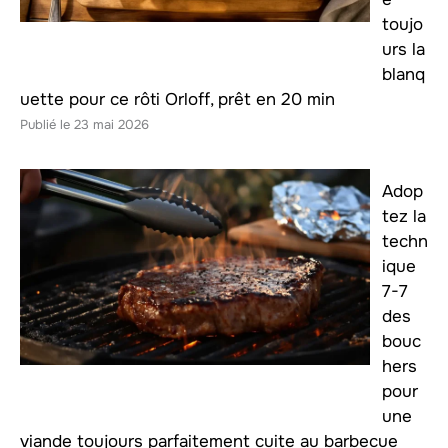
toujo
urs la
blanq
uette pour ce rôti Orloff, prêt en 20 min
23 mai 2026
Adop
tez la
techn
ique
7-7
des
bouc
hers
pour
une
viande toujours parfaitement cuite au barbecue