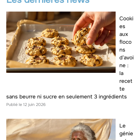
Cooki
es
aux
floco
ns
d’avoi
ne :
la
recet
te
sans beurre ni sucre en seulement 3 ingrédients
12 juin 2026
Le
génie