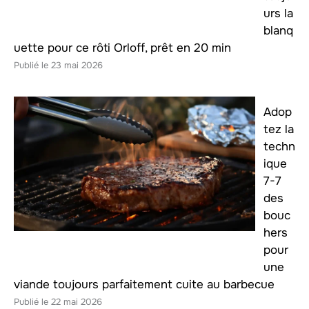
urs la
blanq
uette pour ce rôti Orloff, prêt en 20 min
23 mai 2026
Adop
tez la
techn
ique
7-7
des
bouc
hers
pour
une
viande toujours parfaitement cuite au barbecue
22 mai 2026