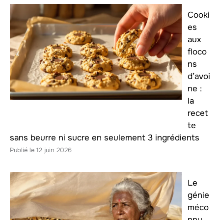
Cooki
es
aux
floco
ns
d’avoi
ne :
la
recet
te
sans beurre ni sucre en seulement 3 ingrédients
12 juin 2026
Le
génie
méco
nnu