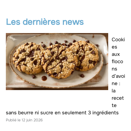
Les dernières news
Cooki
es
aux
floco
ns
d’avoi
ne :
la
recet
te
sans beurre ni sucre en seulement 3 ingrédients
12 juin 2026