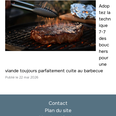
Adop
tez la
techn
ique
7-7
des
bouc
hers
pour
une
viande toujours parfaitement cuite au barbecue
22 mai 2026
Contact
Plan du site