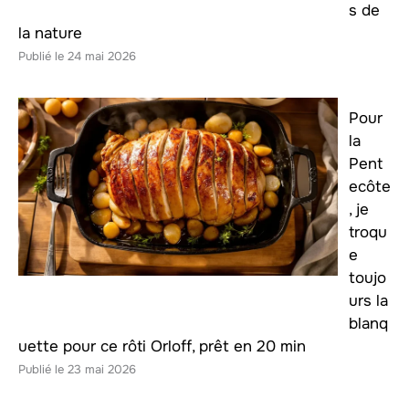
s de
la nature
24 mai 2026
Pour
la
Pent
ecôte
, je
troqu
e
toujo
urs la
blanq
uette pour ce rôti Orloff, prêt en 20 min
23 mai 2026