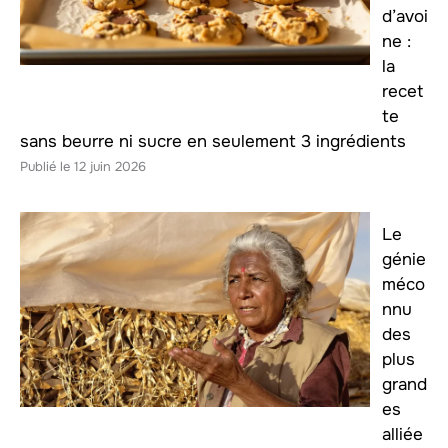
d’avoi
ne :
la
recet
te
sans beurre ni sucre en seulement 3 ingrédients
12 juin 2026
Le
génie
méco
nnu
des
plus
grand
es
alliée