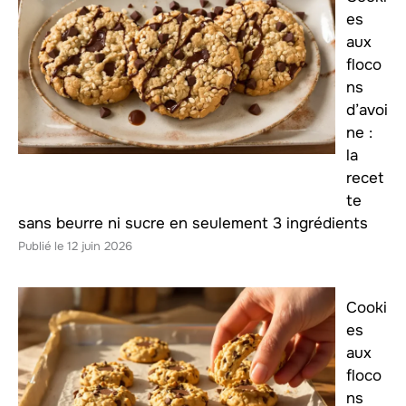
es
aux
floco
ns
d’avoi
ne :
la
recet
te
sans beurre ni sucre en seulement 3 ingrédients
12 juin 2026
Cooki
es
aux
floco
ns