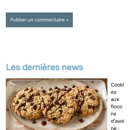
Les dernières news
Cooki
es
aux
floco
ns
d’avoi
ne :