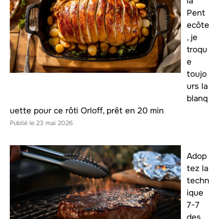
la
Pent
ecôte
, je
troqu
e
toujo
urs la
blanq
uette pour ce rôti Orloff, prêt en 20 min
23 mai 2026
Adop
tez la
techn
ique
7-7
des