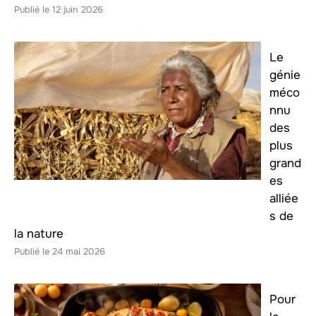
12 juin 2026
Le
génie
méco
nnu
des
plus
grand
es
alliée
s de
la nature
24 mai 2026
Pour