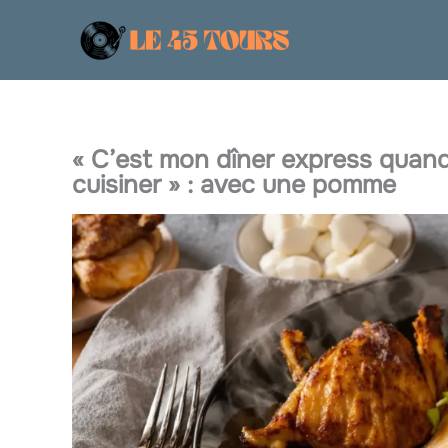
Aller
au
contenu
« C’est mon dîner express quand j
cuisiner » : avec une pomme