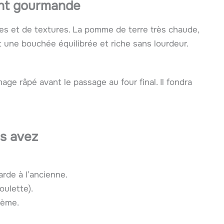
ent gourmande
res et de textures. La pomme de terre très chaude,
t une bouchée équilibrée et riche sans lourdeur.
ge râpé avant le passage au four final. Il fondra
us avez
arde à l’ancienne.
oulette).
rème.