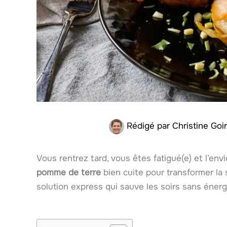
Rédigé par
Christine Goi
Vous rentrez tard, vous êtes fatigué(e) et l’envie
pomme de terre
bien cuite pour transformer la s
solution express qui sauve les soirs sans énerg