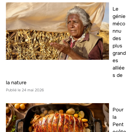
Le
génie
méco
nnu
des
plus
grand
es
alliée
s de
la nature
24 mai 2026
Pour
la
Pent
ecôte