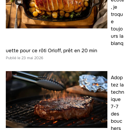
, je
troqu
e
toujo
urs la
blanq
uette pour ce rôti Orloff, prêt en 20 min
23 mai 2026
Adop
tez la
techn
ique
7-7
des
bouc
hers