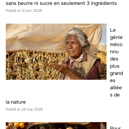
sans beurre ni sucre en seulement 3 ingrédients
12 juin 2026
Le
génie
méco
nnu
des
plus
grand
es
alliée
s de
la nature
24 mai 2026
Pour