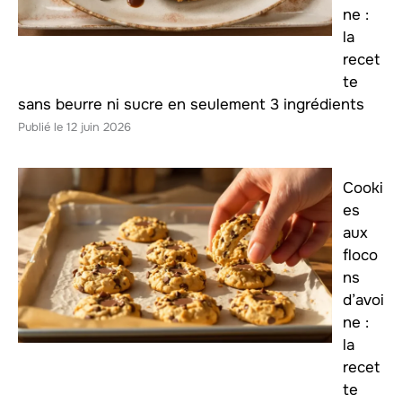
ne :
la
recet
te
sans beurre ni sucre en seulement 3 ingrédients
12 juin 2026
Cooki
es
aux
floco
ns
d’avoi
ne :
la
recet
te