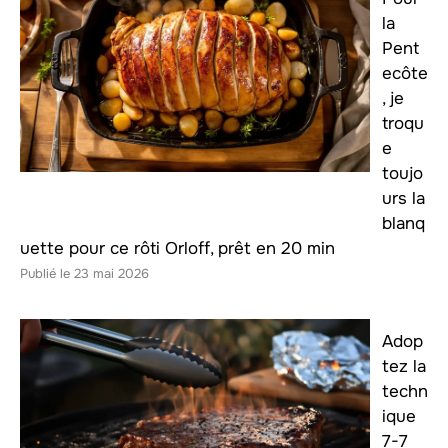
la
Pent
ecôte
, je
troqu
e
toujo
urs la
blanq
uette pour ce rôti Orloff, prêt en 20 min
23 mai 2026
Adop
tez la
techn
ique
7-7