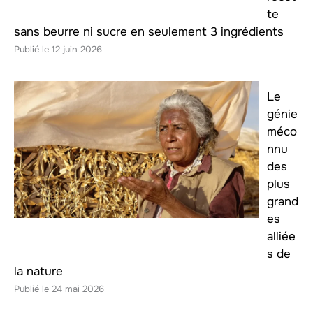
te
sans beurre ni sucre en seulement 3 ingrédients
12 juin 2026
Le
génie
méco
nnu
des
plus
grand
es
alliée
s de
la nature
24 mai 2026