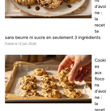
ns
d’avoi
ne :
la
recet
te
sans beurre ni sucre en seulement 3 ingrédients
12 juin 2026
Cooki
es
aux
floco
ns
d’avoi
ne :
la
recet