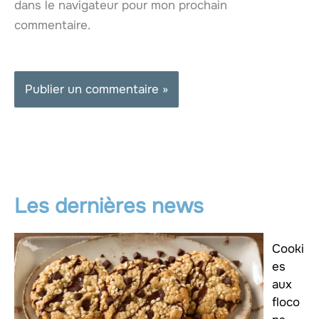
dans le navigateur pour mon prochain
commentaire.
Les dernières news
Cooki
es
aux
floco