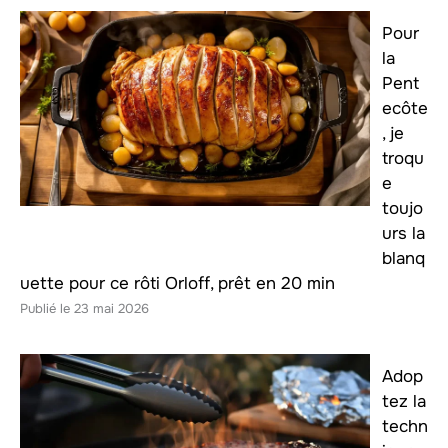
Pour
la
Pent
ecôte
, je
troqu
e
toujo
urs la
blanq
uette pour ce rôti Orloff, prêt en 20 min
23 mai 2026
Adop
tez la
techn