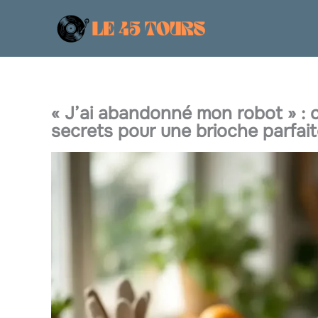
Aller
au
contenu
« J’ai abandonné mon robot » : 
secrets pour une brioche parfai