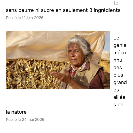
te
sans beurre ni sucre en seulement 3 ingrédients
12 juin 2026
Le
génie
méco
nnu
des
plus
grand
es
alliée
s de
la nature
24 mai 2026