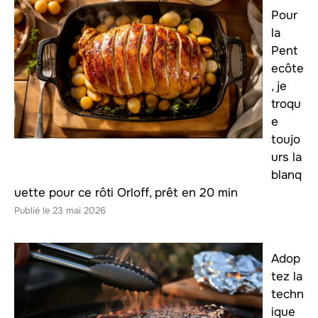
Pour
la
Pent
ecôte
, je
troqu
e
toujo
urs la
blanq
uette pour ce rôti Orloff, prêt en 20 min
23 mai 2026
Adop
tez la
techn
ique