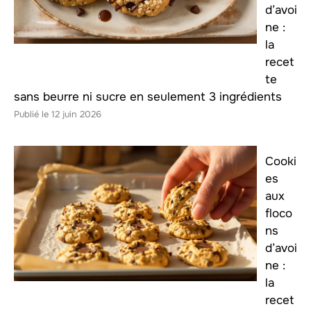
d’avoi
ne :
la
recet
te
sans beurre ni sucre en seulement 3 ingrédients
12 juin 2026
Cooki
es
aux
floco
ns
d’avoi
ne :
la
recet