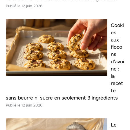
12 juin 2026
Cooki
es
aux
floco
ns
d’avoi
ne :
la
recet
te
sans beurre ni sucre en seulement 3 ingrédients
12 juin 2026
Le