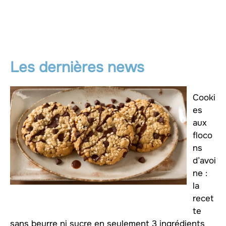
Les dernières news
Cooki
es
aux
floco
ns
d’avoi
ne :
la
recet
te
sans beurre ni sucre en seulement 3 ingrédients