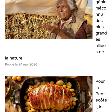
génie
méco
nnu
des
plus
grand
es
alliée
s de
la nature
24 mai 2026
Pour
la
Pent
ecôte
, je