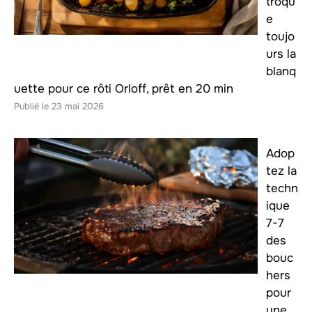
troqu
e
toujo
urs la
blanq
uette pour ce rôti Orloff, prêt en 20 min
23 mai 2026
Adop
tez la
techn
ique
7-7
des
bouc
hers
pour
une