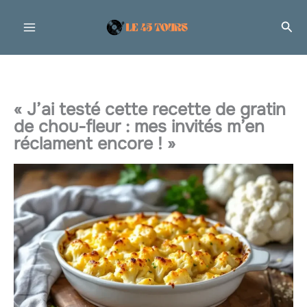
Aller
Rec
au
contenu
« J’ai testé cette recette de gratin
de chou-fleur : mes invités m’en
réclament encore ! »