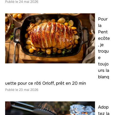
24 mai 2026
Pour
la
Pent
ecôte
, je
troqu
e
toujo
urs la
blanq
uette pour ce rôti Orloff, prêt en 20 min
23 mai 2026
Adop
tez la