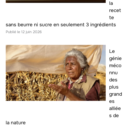
la
recet
te
sans beurre ni sucre en seulement 3 ingrédients
12 juin 2026
Le
génie
méco
nnu
des
plus
grand
es
alliée
s de
la nature