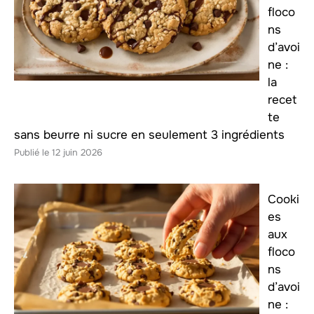
floco
ns
d’avoi
ne :
la
recet
te
sans beurre ni sucre en seulement 3 ingrédients
12 juin 2026
Cooki
es
aux
floco
ns
d’avoi
ne :