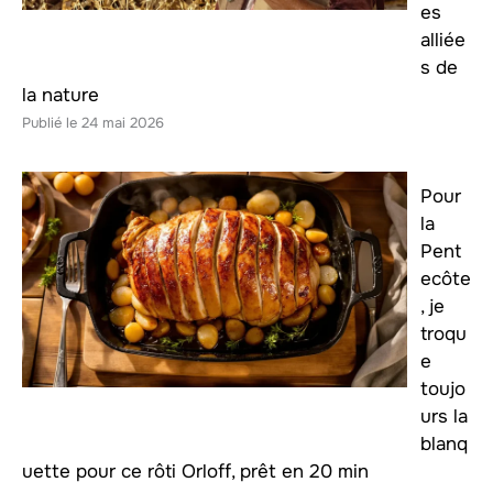
es
alliée
s de
la nature
24 mai 2026
Pour
la
Pent
ecôte
, je
troqu
e
toujo
urs la
blanq
uette pour ce rôti Orloff, prêt en 20 min