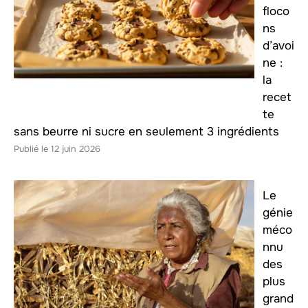
floco
ns
d’avoi
ne :
la
recet
te
sans beurre ni sucre en seulement 3 ingrédients
12 juin 2026
Le
génie
méco
nnu
des
plus
grand