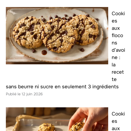
Cooki
es
aux
floco
ns
d’avoi
ne :
la
recet
te
sans beurre ni sucre en seulement 3 ingrédients
12 juin 2026
Cooki
es
aux