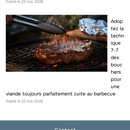
23 mai 2026
Adop
tez la
techn
ique
7-7
des
bouc
hers
pour
une
viande toujours parfaitement cuite au barbecue
22 mai 2026