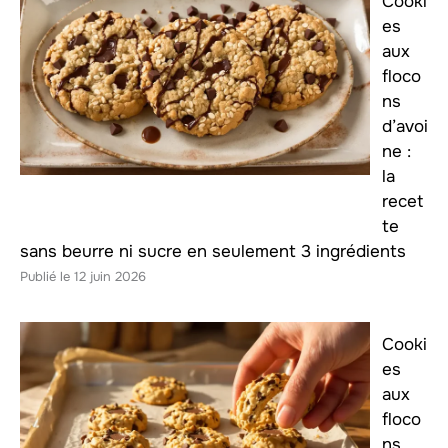
Cooki
es
aux
floco
ns
d’avoi
ne :
la
recet
te
sans beurre ni sucre en seulement 3 ingrédients
12 juin 2026
Cooki
es
aux
floco
ns