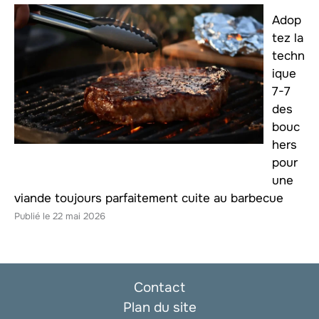
Adop
tez la
techn
ique
7-7
des
bouc
hers
pour
une
viande toujours parfaitement cuite au barbecue
22 mai 2026
Contact
Plan du site