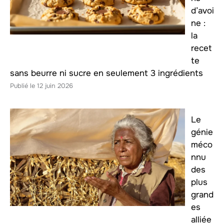
d’avoi
ne :
la
recet
te
sans beurre ni sucre en seulement 3 ingrédients
12 juin 2026
Le
génie
méco
nnu
des
plus
grand
es
alliée