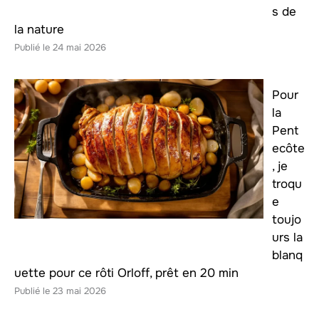
s de
la nature
24 mai 2026
Pour
la
Pent
ecôte
, je
troqu
e
toujo
urs la
blanq
uette pour ce rôti Orloff, prêt en 20 min
23 mai 2026