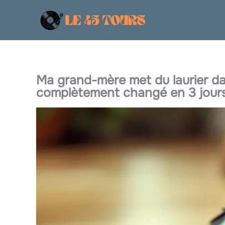
Aller
au
contenu
Ma grand-mère met du laurier da
complètement changé en 3 jours