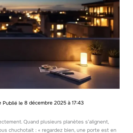
te
8 décembre 2025 à 17:43
irectement. Quand plusieurs planètes s’alignent,
us chuchotait : « regardez bien, une porte est en