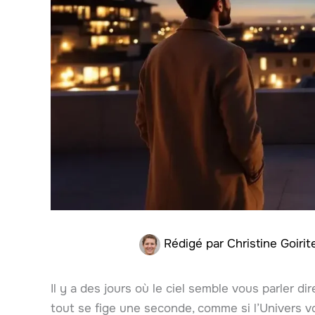
Rédigé par
Christine Goiri
Il y a des jours où le ciel semble vous parler d
tout se fige une seconde, comme si l’Univers vo