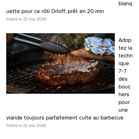
blanq
uette pour ce rôti Orloff, prêt en 20 min
23 mai 2026
Adop
tez la
techn
ique
7-7
des
bouc
hers
pour
une
viande toujours parfaitement cuite au barbecue
22 mai 2026