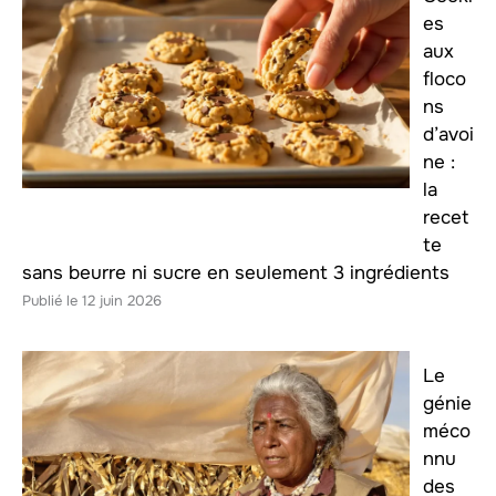
es
aux
floco
ns
d’avoi
ne :
la
recet
te
sans beurre ni sucre en seulement 3 ingrédients
12 juin 2026
Le
génie
méco
nnu
des