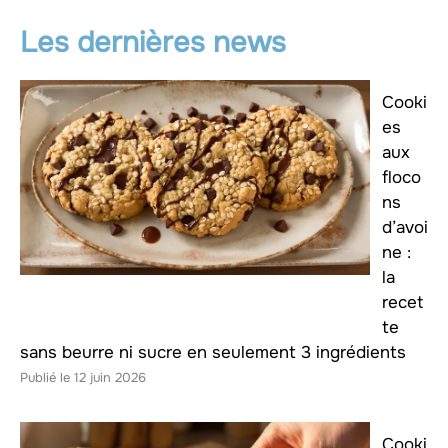
Les dernières news
Cooki
es
aux
floco
ns
d’avoi
ne :
la
recet
te
sans beurre ni sucre en seulement 3 ingrédients
12 juin 2026
Cooki