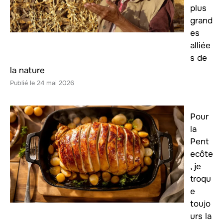
plus
grand
es
alliée
s de
la nature
24 mai 2026
Pour
la
Pent
ecôte
, je
troqu
e
toujo
urs la