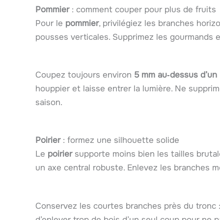
Pommier
: comment couper pour plus de fruits
Pour le
pommier
, privilégiez les branches horiz
pousses verticales. Supprimez les gourmands et
Coupez toujours environ
5 mm au‑dessus d’un b
houppier et laisse entrer la lumière. Ne suppri
saison.
Poirier
: formez une silhouette solide
Le
poirier
supporte moins bien les tailles brut
un axe central robuste. Enlevez les branches mor
Conservez les courtes branches près du tronc : 
d’enlever trop de bois d’un seul coup pour ne pa