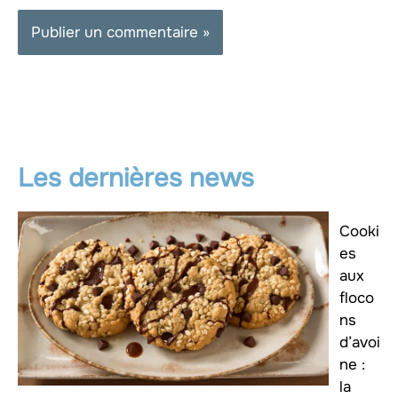
Les dernières news
Cooki
es
aux
floco
ns
d’avoi
ne :
la