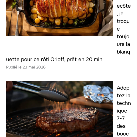
ecôte
, je
troqu
e
toujo
urs la
blanq
uette pour ce rôti Orloff, prêt en 20 min
23 mai 2026
Adop
tez la
techn
ique
7-7
des
bouc