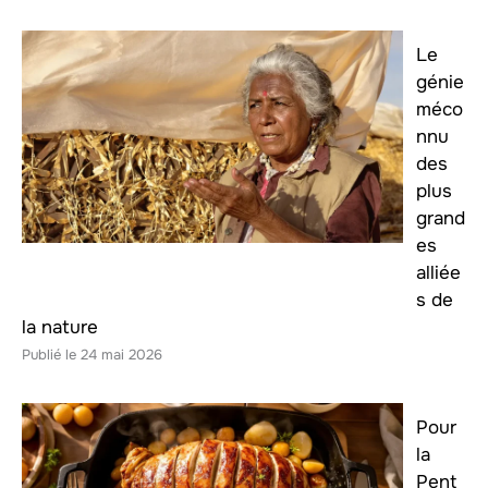
Le
génie
méco
nnu
des
plus
grand
es
alliée
s de
la nature
24 mai 2026
Pour
la
Pent