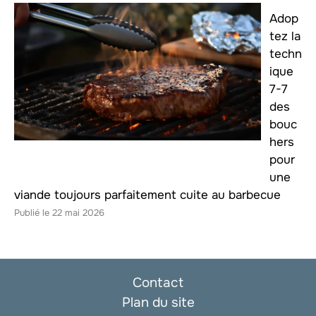
Adop
tez la
techn
ique
7-7
des
bouc
hers
pour
une
viande toujours parfaitement cuite au barbecue
22 mai 2026
Contact
Plan du site