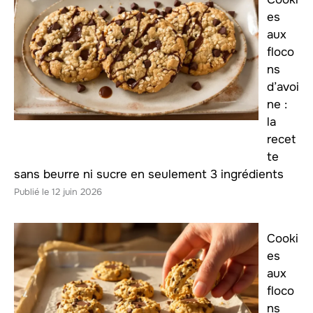
es
aux
floco
ns
d’avoi
ne :
la
recet
te
sans beurre ni sucre en seulement 3 ingrédients
12 juin 2026
Cooki
es
aux
floco
ns