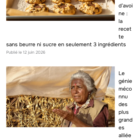
d’avoi
ne :
la
recet
te
sans beurre ni sucre en seulement 3 ingrédients
12 juin 2026
Le
génie
méco
nnu
des
plus
grand
es
alliée