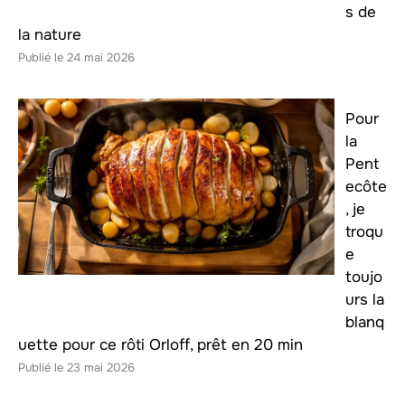
s de
la nature
24 mai 2026
Pour
la
Pent
ecôte
, je
troqu
e
toujo
urs la
blanq
uette pour ce rôti Orloff, prêt en 20 min
23 mai 2026