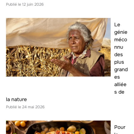
12 juin 2026
Le
génie
méco
nnu
des
plus
grand
es
alliée
s de
la nature
24 mai 2026
Pour