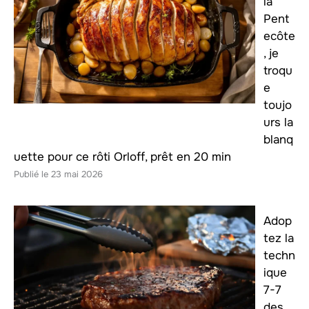
la
Pent
ecôte
, je
troqu
e
toujo
urs la
blanq
uette pour ce rôti Orloff, prêt en 20 min
23 mai 2026
Adop
tez la
techn
ique
7-7
des