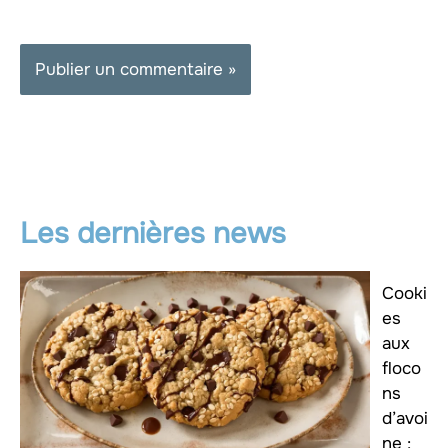
Les dernières news
Cooki
es
aux
floco
ns
d’avoi
ne :