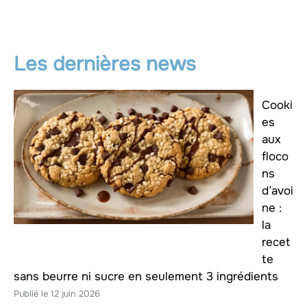
Les dernières news
Cooki
es
aux
floco
ns
d’avoi
ne :
la
recet
te
sans beurre ni sucre en seulement 3 ingrédients
12 juin 2026