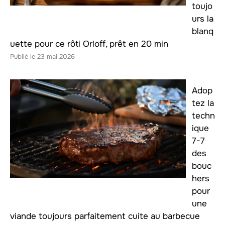
toujo
urs la
blanq
uette pour ce rôti Orloff, prêt en 20 min
23 mai 2026
Adop
tez la
techn
ique
7-7
des
bouc
hers
pour
une
viande toujours parfaitement cuite au barbecue