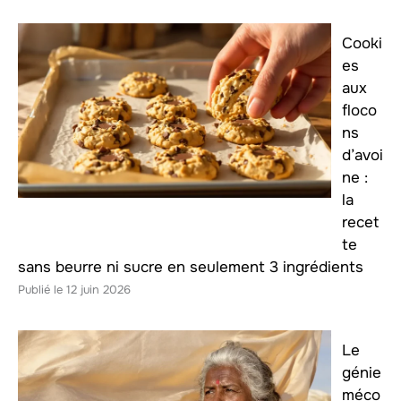
Cooki
es
aux
floco
ns
d’avoi
ne :
la
recet
te
sans beurre ni sucre en seulement 3 ingrédients
12 juin 2026
Le
génie
méco