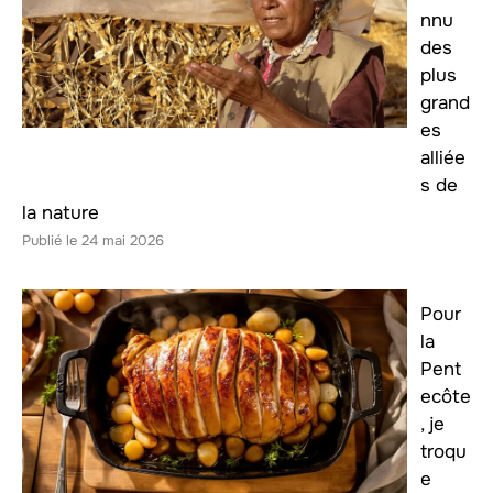
nnu
des
plus
grand
es
alliée
s de
la nature
24 mai 2026
Pour
la
Pent
ecôte
, je
troqu
e