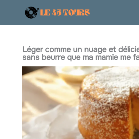
Aller
au
contenu
Léger comme un nuage et délici
sans beurre que ma mamie me fai