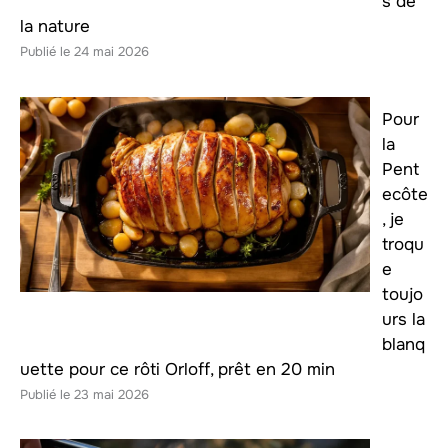
s de
la nature
24 mai 2026
Pour
la
Pent
ecôte
, je
troqu
e
toujo
urs la
blanq
uette pour ce rôti Orloff, prêt en 20 min
23 mai 2026