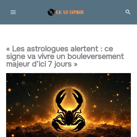
Aller
Rec
au
contenu
« Les astrologues alertent : ce
signe va vivre un bouleversement
majeur d’ici 7 jours »