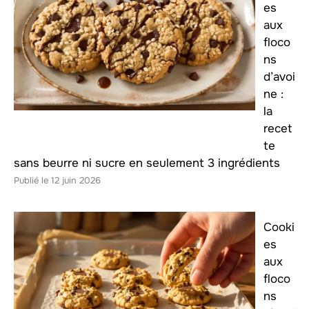
es
aux
floco
ns
d’avoi
ne :
la
recet
te
sans beurre ni sucre en seulement 3 ingrédients
12 juin 2026
Cooki
es
aux
floco
ns