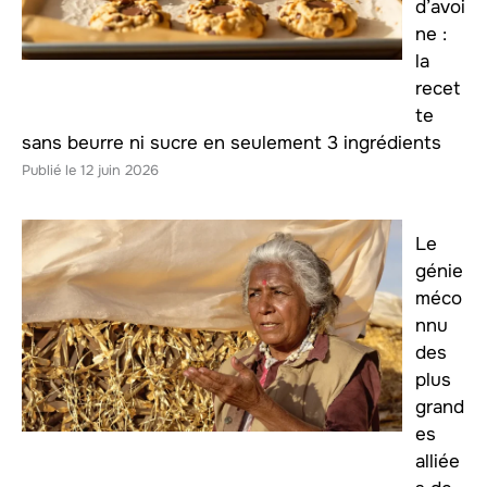
d’avoi
ne :
la
recet
te
sans beurre ni sucre en seulement 3 ingrédients
12 juin 2026
Le
génie
méco
nnu
des
plus
grand
es
alliée