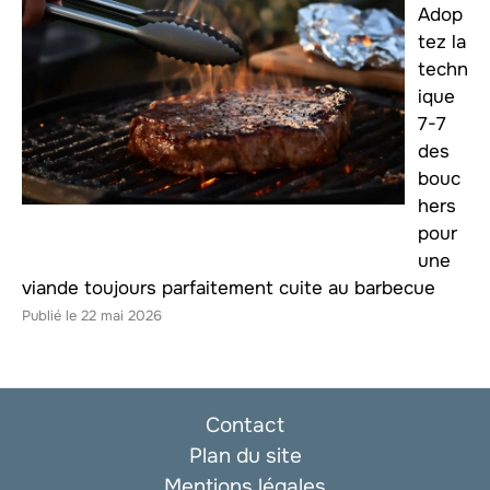
Adop
tez la
techn
ique
7-7
des
bouc
hers
pour
une
viande toujours parfaitement cuite au barbecue
22 mai 2026
Contact
Plan du site
Mentions légales