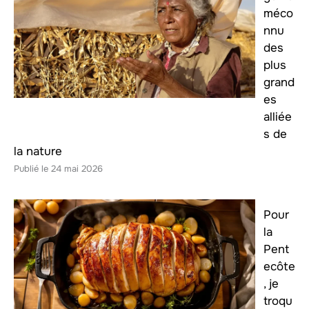
méco
nnu
des
plus
grand
es
alliée
s de
la nature
24 mai 2026
Pour
la
Pent
ecôte
, je
troqu