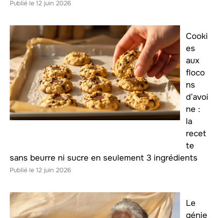
12 juin 2026
Cooki
es
aux
floco
ns
d’avoi
ne :
la
recet
te
sans beurre ni sucre en seulement 3 ingrédients
12 juin 2026
Le
génie