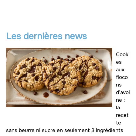
Les dernières news
Cooki
es
aux
floco
ns
d’avoi
ne :
la
recet
te
sans beurre ni sucre en seulement 3 ingrédients