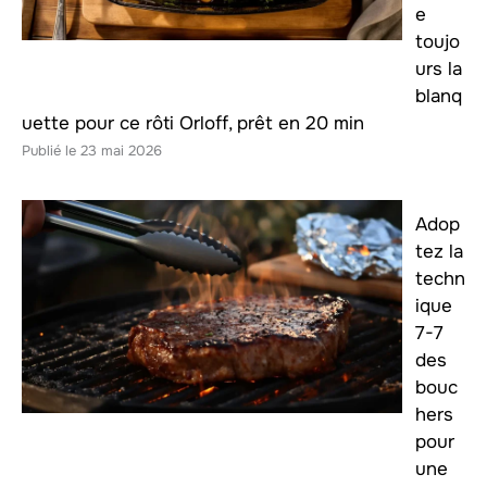
e
toujo
urs la
blanq
uette pour ce rôti Orloff, prêt en 20 min
23 mai 2026
Adop
tez la
techn
ique
7-7
des
bouc
hers
pour
une