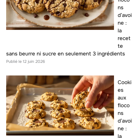
ns
d’avoi
ne :
la
recet
te
sans beurre ni sucre en seulement 3 ingrédients
12 juin 2026
Cooki
es
aux
floco
ns
d’avoi
ne :
la