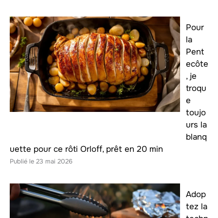
Pour
la
Pent
ecôte
, je
troqu
e
toujo
urs la
blanq
uette pour ce rôti Orloff, prêt en 20 min
23 mai 2026
Adop
tez la