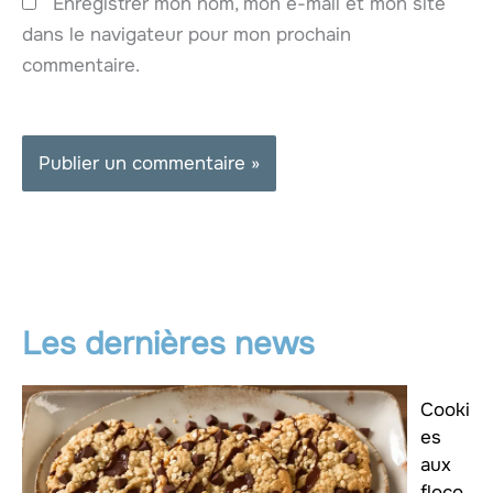
Enregistrer mon nom, mon e-mail et mon site
dans le navigateur pour mon prochain
commentaire.
Les dernières news
Cooki
es
aux
floco