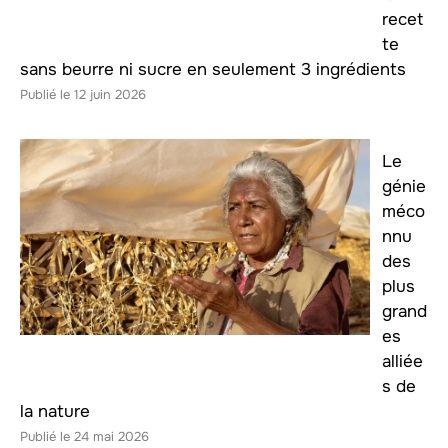
recet
te
sans beurre ni sucre en seulement 3 ingrédients
12 juin 2026
Le
génie
méco
nnu
des
plus
grand
es
alliée
s de
la nature
24 mai 2026