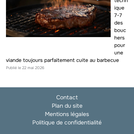
techn
ique
7-7
des
bouc
hers
pour
une
viande toujours parfaitement cuite au barbecue
22 mai 2026
Contact
Plan du site
Mentions légales
Politique de confidentialité