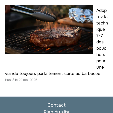
Adop
tez la
techn
ique
7-7
des
bouc
hers
pour
une
viande toujours parfaitement cuite au barbecue
22 mai 2026
Contact
Plan du site