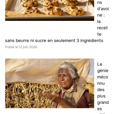
ns
d’avoi
ne :
la
recet
te
sans beurre ni sucre en seulement 3 ingrédients
12 juin 2026
Le
génie
méco
nnu
des
plus
grand
es