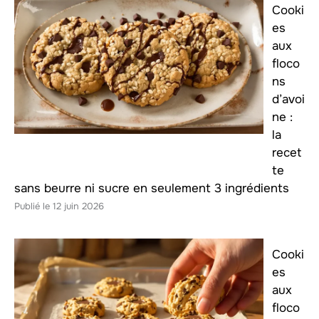
Cooki
es
aux
floco
ns
d’avoi
ne :
la
recet
te
sans beurre ni sucre en seulement 3 ingrédients
12 juin 2026
Cooki
es
aux
floco