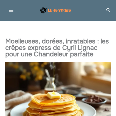
Aller
Rec
au
contenu
Moelleuses, dorées, inratables : les
crêpes express de Cyril Lignac
pour une Chandeleur parfaite