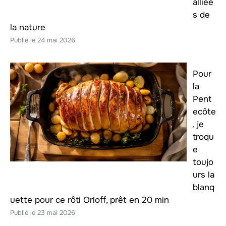
alliée
s de
la nature
24 mai 2026
Pour
la
Pent
ecôte
, je
troqu
e
toujo
urs la
blanq
uette pour ce rôti Orloff, prêt en 20 min
23 mai 2026