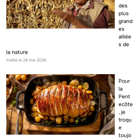
des
plus
grand
es
alliée
s de
la nature
24 mai 2026
Pour
la
Pent
ecôte
, je
troqu
e
toujo