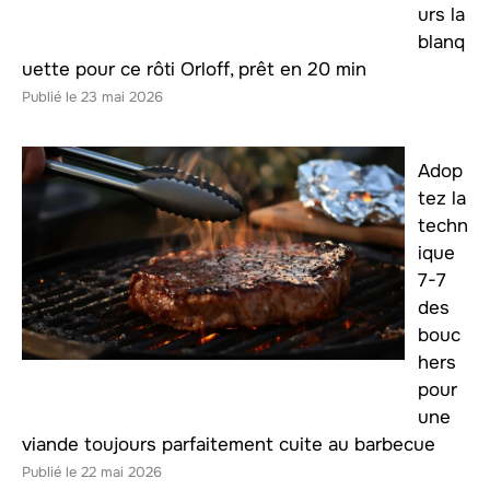
urs la
blanq
uette pour ce rôti Orloff, prêt en 20 min
23 mai 2026
Adop
tez la
techn
ique
7-7
des
bouc
hers
pour
une
viande toujours parfaitement cuite au barbecue
22 mai 2026