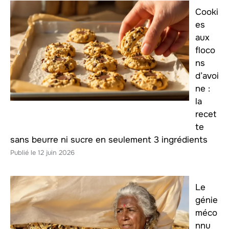
Cooki
es
aux
floco
ns
d’avoi
ne :
la
recet
te
sans beurre ni sucre en seulement 3 ingrédients
12 juin 2026
Le
génie
méco
nnu