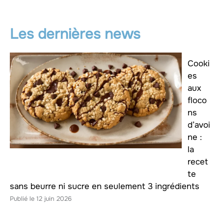
Les dernières news
Cooki
es
aux
floco
ns
d’avoi
ne :
la
recet
te
sans beurre ni sucre en seulement 3 ingrédients
12 juin 2026