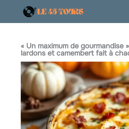
Aller
au
contenu
« Un maximum de gourmandise » 
lardons et camembert fait à chaq