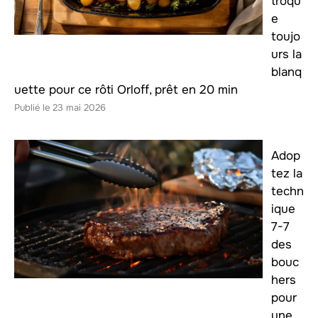
troqu
e
toujo
urs la
blanq
uette pour ce rôti Orloff, prêt en 20 min
23 mai 2026
Adop
tez la
techn
ique
7-7
des
bouc
hers
pour
une