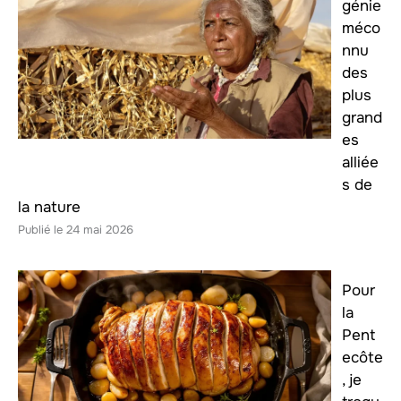
génie
méco
nnu
des
plus
grand
es
alliée
s de
la nature
24 mai 2026
Pour
la
Pent
ecôte
, je