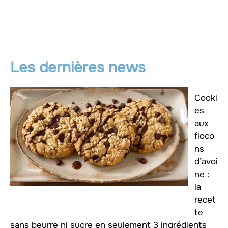
Les dernières news
Cooki
es
aux
floco
ns
d’avoi
ne :
la
recet
te
sans beurre ni sucre en seulement 3 ingrédients