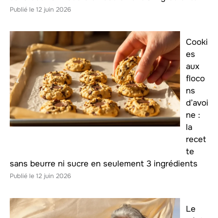
12 juin 2026
Cooki
es
aux
floco
ns
d’avoi
ne :
la
recet
te
sans beurre ni sucre en seulement 3 ingrédients
12 juin 2026
Le