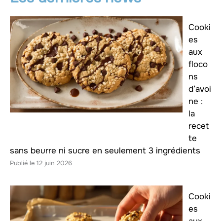
Cooki
es
aux
floco
ns
d’avoi
ne :
la
recet
te
sans beurre ni sucre en seulement 3 ingrédients
12 juin 2026
Cooki
es