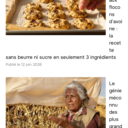
aux
floco
ns
d’avoi
ne :
la
recet
te
sans beurre ni sucre en seulement 3 ingrédients
12 juin 2026
Le
génie
méco
nnu
des
plus
grand