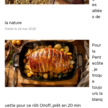
es
alliée
s de
la nature
24 mai 2026
Pour
la
Pent
ecôte
, je
troqu
e
toujo
urs la
blanq
uette pour ce rôti Orloff, prêt en 20 min