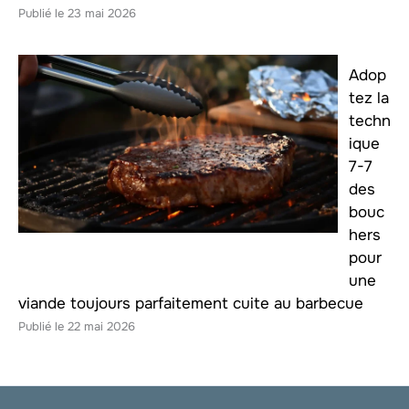
23 mai 2026
Adop
tez la
techn
ique
7-7
des
bouc
hers
pour
une
viande toujours parfaitement cuite au barbecue
22 mai 2026