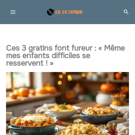
Aller
Rec
au
contenu
Ces 3 gratins font fureur : « Même
mes enfants difficiles se
resservent ! »