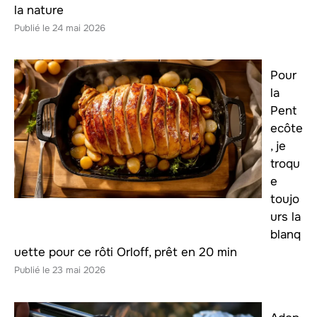
la nature
24 mai 2026
Pour
la
Pent
ecôte
, je
troqu
e
toujo
urs la
blanq
uette pour ce rôti Orloff, prêt en 20 min
23 mai 2026