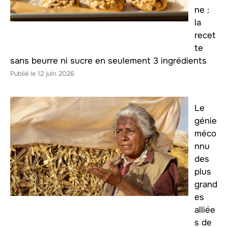
ne :
la
recet
te
sans beurre ni sucre en seulement 3 ingrédients
12 juin 2026
Le
génie
méco
nnu
des
plus
grand
es
alliée
s de