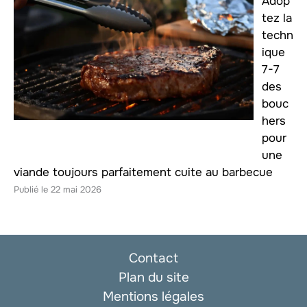
Adop
tez la
techn
ique
7-7
des
bouc
hers
pour
une
viande toujours parfaitement cuite au barbecue
22 mai 2026
Contact
Plan du site
Mentions légales