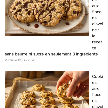
aux
floco
ns
d’avoi
ne :
la
recet
te
sans beurre ni sucre en seulement 3 ingrédients
12 juin 2026
Cooki
es
aux
floco
ns
d’avoi