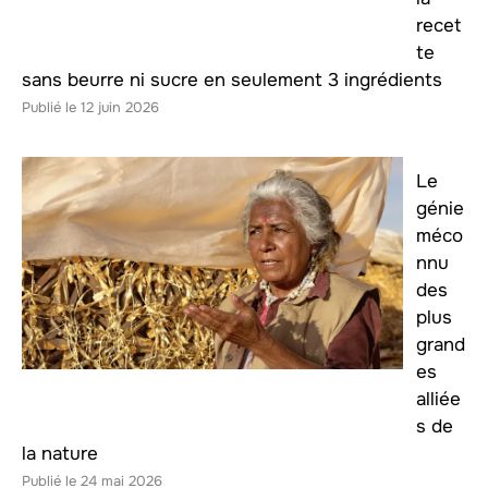
recet
te
sans beurre ni sucre en seulement 3 ingrédients
12 juin 2026
Le
génie
méco
nnu
des
plus
grand
es
alliée
s de
la nature
24 mai 2026