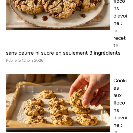
floco
ns
d’avoi
ne :
la
recet
te
sans beurre ni sucre en seulement 3 ingrédients
12 juin 2026
Cooki
es
aux
floco
ns
d’avoi
ne :
la