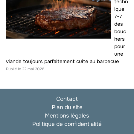
techn
ique
7-7
des
bouc
hers
pour
une
viande toujours parfaitement cuite au barbecue
22 mai 2026
Contact
Plan du site
Mentions légales
Politique de confidentialité