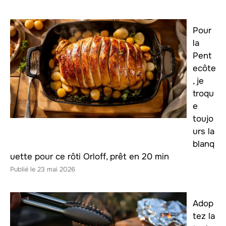
Pour
la
Pent
ecôte
, je
troqu
e
toujo
urs la
blanq
uette pour ce rôti Orloff, prêt en 20 min
23 mai 2026
Adop
tez la