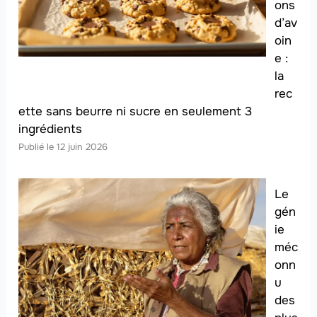
ons
d’av
oin
e :
la
rec
ette sans beurre ni sucre en seulement 3
ingrédients
12 juin 2026
Le
gén
ie
méc
onn
u
des