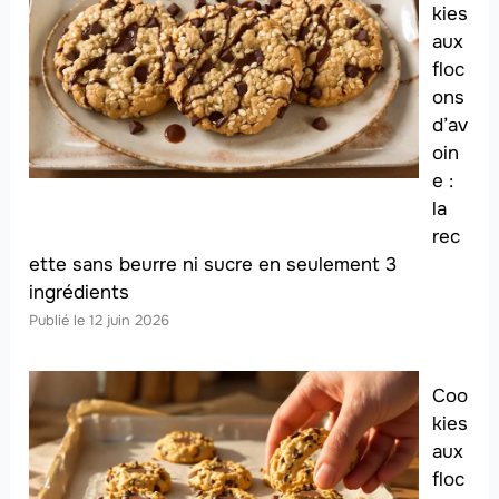
kies
aux
floc
ons
d’av
oin
e :
la
rec
ette sans beurre ni sucre en seulement 3
ingrédients
12 juin 2026
Coo
kies
aux
floc