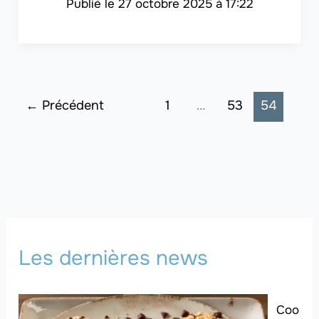
27 octobre 2025 à 17:22
←
Précédent
1
…
53
54
Les dernières news
Coo