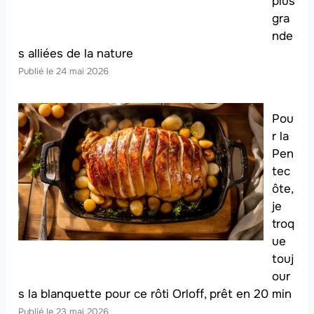
plus
gra
nde
s alliées de la nature
24 mai 2026
Pou
r la
Pen
tec
ôte,
je
troq
ue
touj
our
s la blanquette pour ce rôti Orloff, prêt en 20 min
23 mai 2026