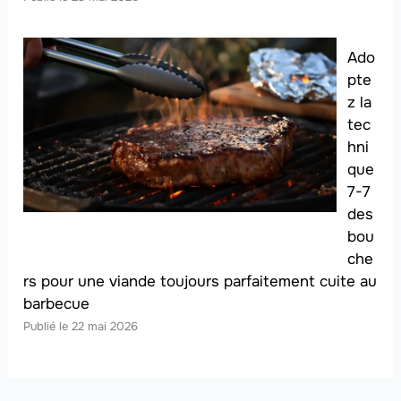
Ado
pte
z la
tec
hni
que
7-7
des
bou
che
rs pour une viande toujours parfaitement cuite au
barbecue
22 mai 2026